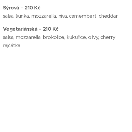
Sýrová – 210 Kč
salsa, šunka, mozzarella, niva, camembert, cheddar
Vegetariánská – 210 Kč
salsa, mozzarella, brokolice, kukuřice, olivy, cherry
rajčátka
BBQ kuřecí speciál – 215 Kč
salsa, šunka, mozzarella, kuřecí maso, cibule, BBQ
omáčka, feferonky
Tvarůžková – 220 Kč
salsa, šunka, mozzarella, slanina, tvarůžky, cibule,
feferonky
Smetanová – 220 Kč
salsa, šunka, mozzarella, žampióny, kuřecí maso,