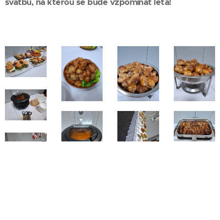
svatbu, na kterou se bude vzpomínat léta!